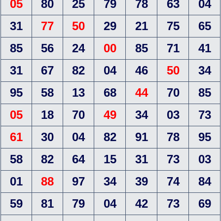
05
80
25
79
78
63
04
31
77
50
29
21
75
65
85
56
24
00
85
71
41
31
67
82
04
46
50
34
95
58
13
68
44
70
85
05
18
70
49
34
03
73
61
30
04
82
91
78
95
58
82
64
15
31
73
03
01
88
97
34
39
74
84
59
81
79
04
42
73
69