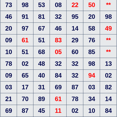
73
98
53
08
22
50
**
46
91
81
32
95
20
98
20
97
67
46
14
58
49
09
61
51
83
29
76
**
10
51
68
05
60
85
**
78
02
48
32
32
98
13
09
65
40
84
32
94
02
03
17
31
69
87
03
82
21
70
89
61
78
34
14
69
87
45
11
02
10
84