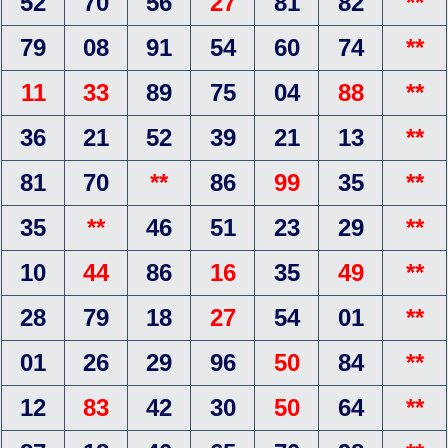
52
70
56
27
81
82
**
79
08
91
54
60
74
**
11
33
89
75
04
88
**
36
21
52
39
21
13
**
81
70
**
86
99
35
**
35
**
46
51
23
29
**
10
44
86
16
35
49
**
28
79
18
27
54
01
**
01
26
29
96
50
84
**
12
83
42
30
50
64
**