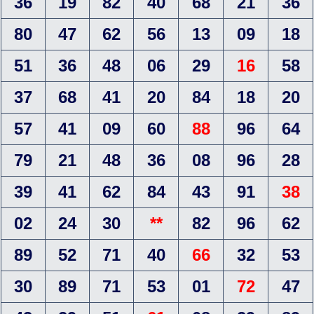
36
19
82
40
68
21
36
80
47
62
56
13
09
18
51
36
48
06
29
16
58
37
68
41
20
84
18
20
57
41
09
60
88
96
64
79
21
48
36
08
96
28
39
41
62
84
43
91
38
02
24
30
**
82
96
62
89
52
71
40
66
32
53
30
89
71
53
01
72
47