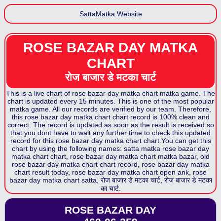
SattaMatka.Website
ROSE BAZAR DAY MATKA
CHART
रोज बाजार डे मटका
चार्ट
This is a live chart of
rose bazar day matka chart
matka game. The
chart is updated every 15 minutes. This is one of the most popular
matka game. All our records are verified by our team. Therefore,
this
rose bazar day matka chart
chart record is 100% clean and
correct. The record is updated as soon as the result is received so
that you dont have to wait any further time to check this updated
record for this
rose bazar day matka chart
chart.You can get this
chart by using the following names: satta matka
rose bazar day
matka chart
chart,
rose bazar day matka chart
matka bazar, old
rose bazar day matka chart
chart record,
rose bazar day matka
chart
result today,
rose bazar day matka chart
open ank,
rose
bazar day matka chart
satta,
रोज बाजार डे मटका
चार्ट,
रोज बाजार डे मटका
का चार्ट.
ROSE BAZAR DAY