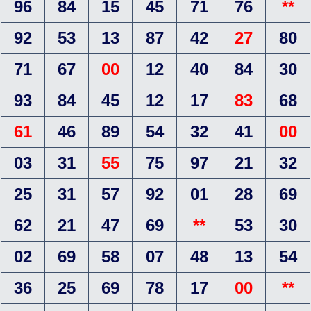
96
84
15
45
71
76
**
92
53
13
87
42
27
80
71
67
00
12
40
84
30
93
84
45
12
17
83
68
61
46
89
54
32
41
00
03
31
55
75
97
21
32
25
31
57
92
01
28
69
62
21
47
69
**
53
30
02
69
58
07
48
13
54
36
25
69
78
17
00
**