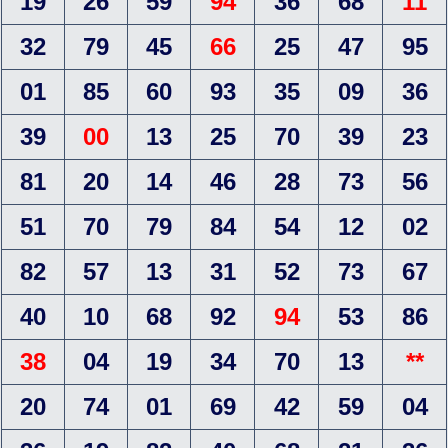
19
26
59
94
36
68
11
32
79
45
66
25
47
95
01
85
60
93
35
09
36
39
00
13
25
70
39
23
81
20
14
46
28
73
56
51
70
79
84
54
12
02
82
57
13
31
52
73
67
40
10
68
92
94
53
86
38
04
19
34
70
13
**
20
74
01
69
42
59
04