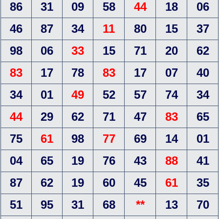
86
31
09
58
44
18
06
46
87
34
11
80
15
37
98
06
33
15
71
20
62
83
17
78
83
17
07
40
34
01
49
52
57
74
34
44
29
62
71
47
83
65
75
61
98
77
69
14
01
04
65
19
76
43
88
41
87
62
19
60
45
61
35
51
95
31
68
**
13
70