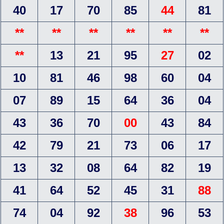
40
17
70
85
44
81
**
**
**
**
**
**
**
13
21
95
27
02
10
81
46
98
60
04
07
89
15
64
36
04
43
36
70
00
43
84
42
79
21
73
06
17
13
32
08
64
82
19
41
64
52
45
31
88
74
04
92
38
96
53