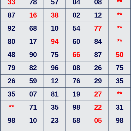
33
78
57
04
08
**
87
16
38
02
12
**
92
68
10
54
77
**
80
17
94
60
84
**
48
90
75
66
87
50
79
82
96
08
26
75
26
59
12
76
29
35
35
07
81
19
27
**
**
71
35
98
22
31
98
10
23
58
05
98