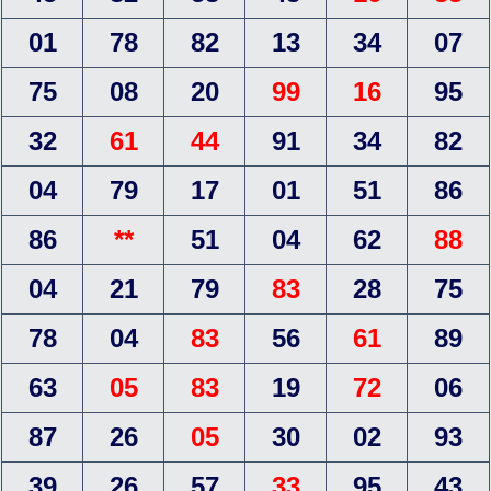
01
78
82
13
34
07
75
08
20
99
16
95
32
61
44
91
34
82
04
79
17
01
51
86
86
**
51
04
62
88
04
21
79
83
28
75
78
04
83
56
61
89
63
05
83
19
72
06
87
26
05
30
02
93
39
26
57
33
95
43