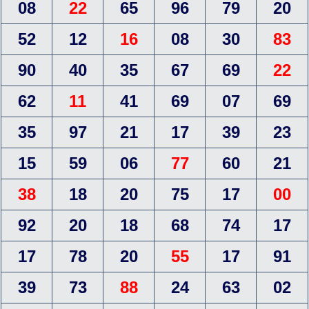
08
22
65
96
79
20
52
12
16
08
30
83
90
40
35
67
69
22
62
11
41
69
07
69
35
97
21
17
39
23
15
59
06
77
60
21
38
18
20
75
17
00
92
20
18
68
74
17
17
78
20
55
17
91
39
73
88
24
63
02