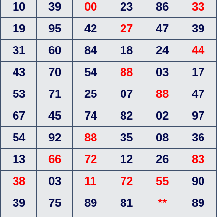
10
39
00
23
86
33
19
95
42
27
47
39
31
60
84
18
24
44
43
70
54
88
03
17
53
71
25
07
88
47
67
45
74
82
02
97
54
92
88
35
08
36
13
66
72
12
26
83
38
03
11
72
55
90
39
75
89
81
**
89