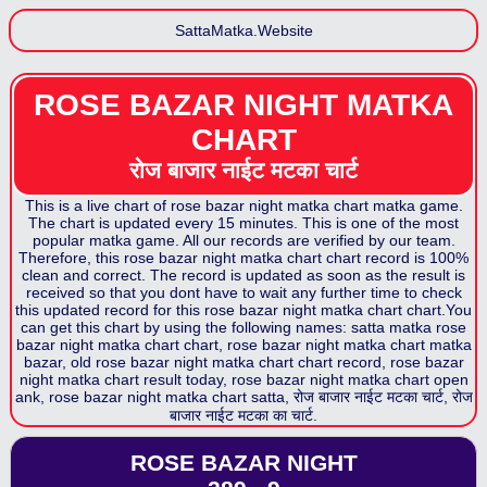
SattaMatka.Website
ROSE BAZAR NIGHT MATKA
CHART
रोज बाजार नाईट मटका
चार्ट
This is a live chart of
rose bazar night matka chart
matka game.
The chart is updated every 15 minutes. This is one of the most
popular matka game. All our records are verified by our team.
Therefore, this
rose bazar night matka chart
chart record is 100%
clean and correct. The record is updated as soon as the result is
received so that you dont have to wait any further time to check
this updated record for this
rose bazar night matka chart
chart.You
can get this chart by using the following names: satta matka
rose
bazar night matka chart
chart,
rose bazar night matka chart
matka
bazar, old
rose bazar night matka chart
chart record,
rose bazar
night matka chart
result today,
rose bazar night matka chart
open
ank,
rose bazar night matka chart
satta,
रोज बाजार नाईट मटका
चार्ट,
रोज
बाजार नाईट मटका
का चार्ट.
ROSE BAZAR NIGHT