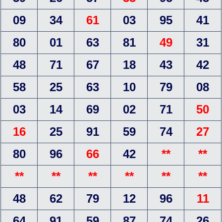
09
34
61
03
95
41
80
01
63
81
49
31
48
71
67
18
43
42
58
25
63
10
79
08
03
14
69
02
71
50
16
25
91
59
74
27
80
96
66
42
**
**
**
**
**
**
**
**
48
62
79
12
96
11
64
91
59
87
74
26