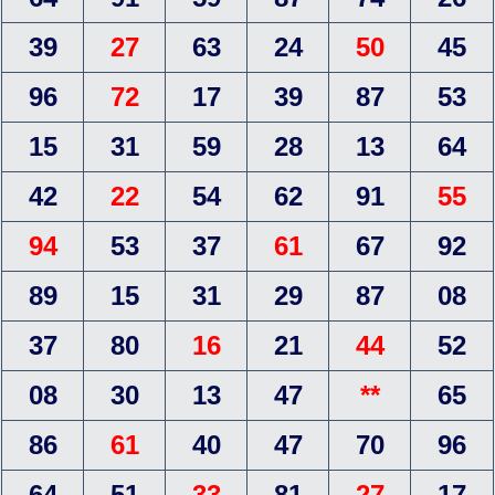
39
27
63
24
50
45
96
72
17
39
87
53
15
31
59
28
13
64
42
22
54
62
91
55
94
53
37
61
67
92
89
15
31
29
87
08
37
80
16
21
44
52
08
30
13
47
**
65
86
61
40
47
70
96
64
51
33
81
27
17