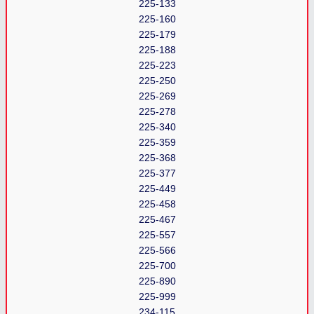
225-133
225-160
225-179
225-188
225-223
225-250
225-269
225-278
225-340
225-359
225-368
225-377
225-449
225-458
225-467
225-557
225-566
225-700
225-890
225-999
234-115