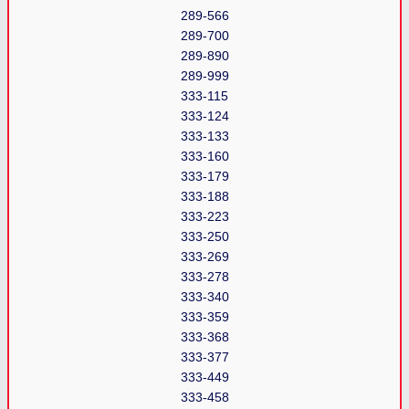
289-566
289-700
289-890
289-999
333-115
333-124
333-133
333-160
333-179
333-188
333-223
333-250
333-269
333-278
333-340
333-359
333-368
333-377
333-449
333-458