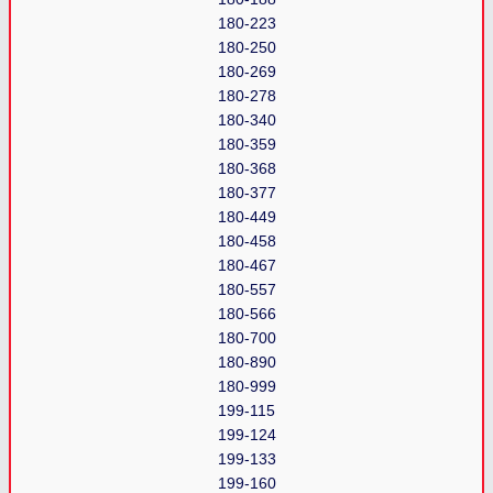
180-223
180-250
180-269
180-278
180-340
180-359
180-368
180-377
180-449
180-458
180-467
180-557
180-566
180-700
180-890
180-999
199-115
199-124
199-133
199-160