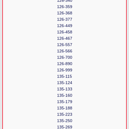
126-340
126-359
126-368
126-377
126-449
126-458
126-467
126-557
126-566
126-700
126-890
126-999
135-115
135-124
135-133
135-160
135-179
135-188
135-223
135-250
135-269