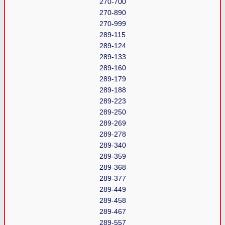
270-700
270-890
270-999
289-115
289-124
289-133
289-160
289-179
289-188
289-223
289-250
289-269
289-278
289-340
289-359
289-368
289-377
289-449
289-458
289-467
289-557