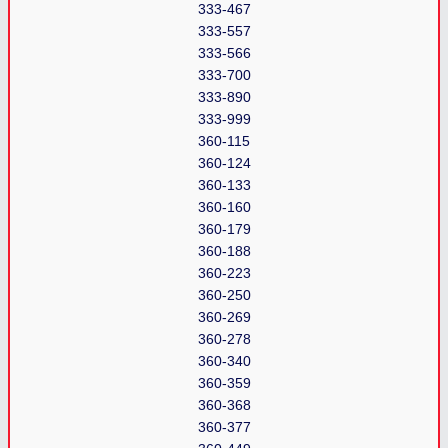
333-467
333-557
333-566
333-700
333-890
333-999
360-115
360-124
360-133
360-160
360-179
360-188
360-223
360-250
360-269
360-278
360-340
360-359
360-368
360-377