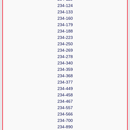
234-124
234-133
234-160
234-179
234-188
234-223
234-250
234-269
234-278
234-340
234-359
234-368
234-377
234-449
234-458
234-467
234-557
234-566
234-700
234-890