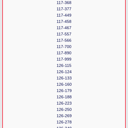
117-368
117-377
117-449
117-458
117-467
117-557
117-566
117-700
117-890
117-999
126-115
126-124
126-133
126-160
126-179
126-188
126-223
126-250
126-269
126-278