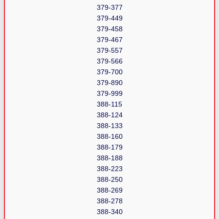
379-377
379-449
379-458
379-467
379-557
379-566
379-700
379-890
379-999
388-115
388-124
388-133
388-160
388-179
388-188
388-223
388-250
388-269
388-278
388-340