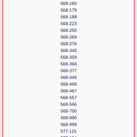
568-160
568-179
568-188
568-223
568-250
568-269
568-278
568-340
568-359
568-368
568-377
568-449
568-458
568-467
568-557
568-566
568-700
568-890
568-999
577-115