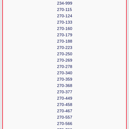
234-999
270-115
270-124
270-133
270-160
270-179
270-188
270-223
270-250
270-269
270-278
270-340
270-359
270-368
270-377
270-449
270-458
270-467
270-557
270-566