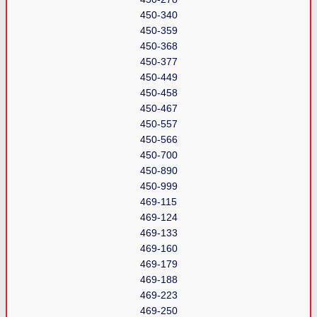
450-340
450-359
450-368
450-377
450-449
450-458
450-467
450-557
450-566
450-700
450-890
450-999
469-115
469-124
469-133
469-160
469-179
469-188
469-223
469-250