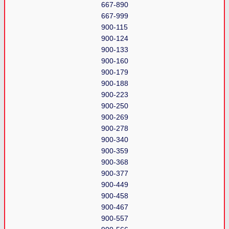
667-890
667-999
900-115
900-124
900-133
900-160
900-179
900-188
900-223
900-250
900-269
900-278
900-340
900-359
900-368
900-377
900-449
900-458
900-467
900-557