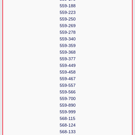
559-188
559-223
559-250
559-269
559-278
559-340
559-359
559-368
559-377
559-449
559-458
559-467
559-557
559-566
559-700
559-890
559-999
568-115
568-124
568-133