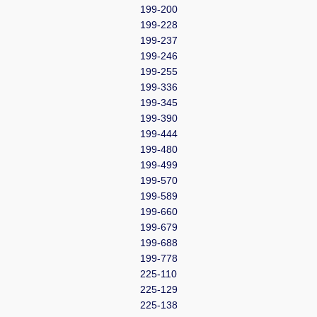
199-200
199-228
199-237
199-246
199-255
199-336
199-345
199-390
199-444
199-480
199-499
199-570
199-589
199-660
199-679
199-688
199-778
225-110
225-129
225-138