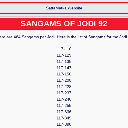
SattaMatka.Website
SANGAMS OF JODI
92
re are 484 Sangams per Jodi. Here is the list of Sangams for the Jodi
117-110
117-129
117-138
117-147
117-156
117-200
117-228
117-237
117-246
117-255
117-336
117-345
117-390