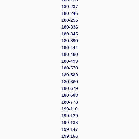
180-237
180-246
180-255
180-336
180-345
180-390
180-444
180-480
180-499
180-570
180-589
180-660
180-679
180-688
180-778
199-110
199-129
199-138
199-147
199-156