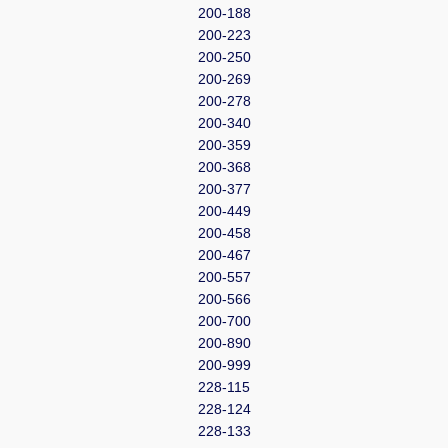
200-188
200-223
200-250
200-269
200-278
200-340
200-359
200-368
200-377
200-449
200-458
200-467
200-557
200-566
200-700
200-890
200-999
228-115
228-124
228-133