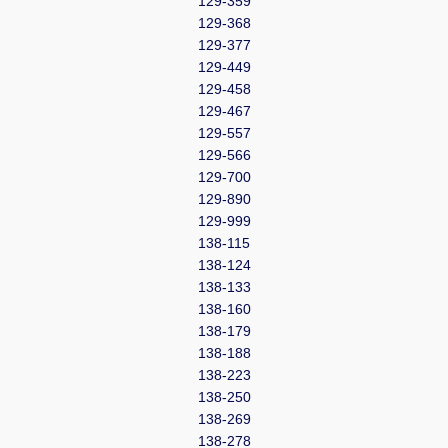
129-359
129-368
129-377
129-449
129-458
129-467
129-557
129-566
129-700
129-890
129-999
138-115
138-124
138-133
138-160
138-179
138-188
138-223
138-250
138-269
138-278