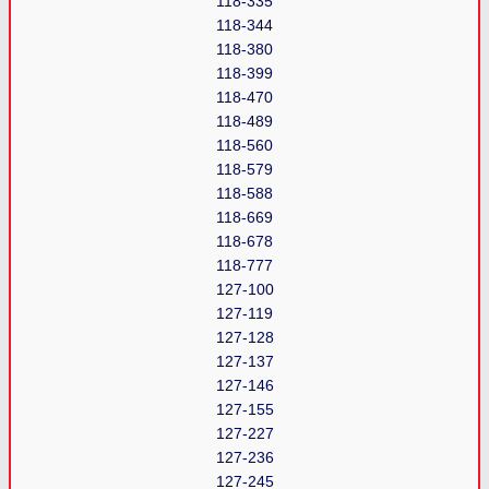
118-335
118-344
118-380
118-399
118-470
118-489
118-560
118-579
118-588
118-669
118-678
118-777
127-100
127-119
127-128
127-137
127-146
127-155
127-227
127-236
127-245