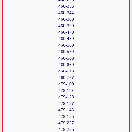
460-335
460-344
460-380
460-399
460-470
460-489
460-560
460-579
460-588
460-669
460-678
460-777
479-100
479-119
479-128
479-137
479-146
479-155
479-227
479-236