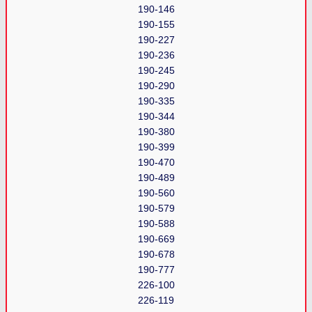
190-146
190-155
190-227
190-236
190-245
190-290
190-335
190-344
190-380
190-399
190-470
190-489
190-560
190-579
190-588
190-669
190-678
190-777
226-100
226-119