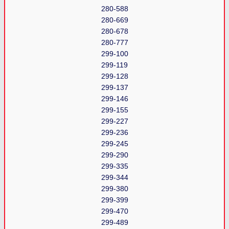
280-588
280-669
280-678
280-777
299-100
299-119
299-128
299-137
299-146
299-155
299-227
299-236
299-245
299-290
299-335
299-344
299-380
299-399
299-470
299-489