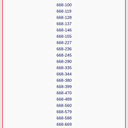
668-100
668-119
668-128
668-137
668-146
668-155
668-227
668-236
668-245
668-290
668-335
668-344
668-380
668-399
668-470
668-489
668-560
668-579
668-588
668-669