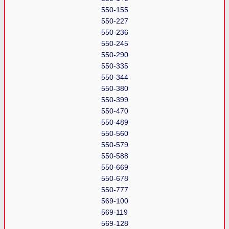
550-155
550-227
550-236
550-245
550-290
550-335
550-344
550-380
550-399
550-470
550-489
550-560
550-579
550-588
550-669
550-678
550-777
569-100
569-119
569-128