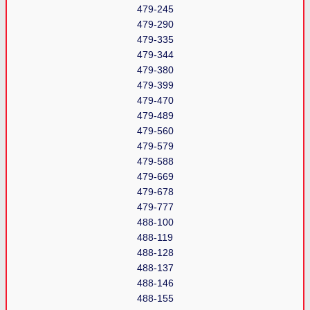
479-245
479-290
479-335
479-344
479-380
479-399
479-470
479-489
479-560
479-579
479-588
479-669
479-678
479-777
488-100
488-119
488-128
488-137
488-146
488-155