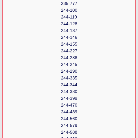
235-777
244-100
244-119
244-128
244-137
244-146
244-155
244-227
244-236
244-245
244-290
244-335
244-344
244-380
244-399
244-470
244-489
244-560
244-579
244-588