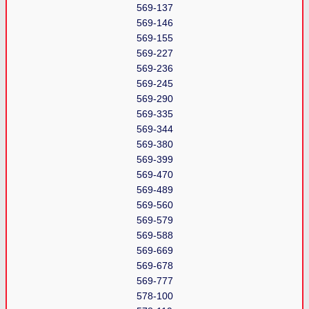
569-137
569-146
569-155
569-227
569-236
569-245
569-290
569-335
569-344
569-380
569-399
569-470
569-489
569-560
569-579
569-588
569-669
569-678
569-777
578-100