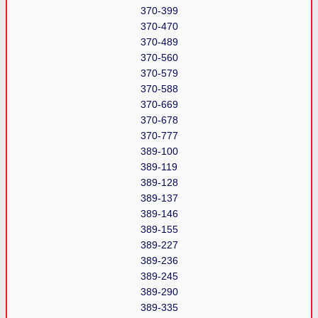
370-399
370-470
370-489
370-560
370-579
370-588
370-669
370-678
370-777
389-100
389-119
389-128
389-137
389-146
389-155
389-227
389-236
389-245
389-290
389-335